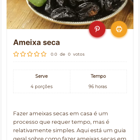
Ameixa seca
0.0
de
0
votos
Serve
Tempo
4
porções
96
horas
Fazer ameixas secas em casa é um
processo que requer tempo, mas é
relativamente simples. Aqui está um guia
geral sobre como fazer ameixas secas em