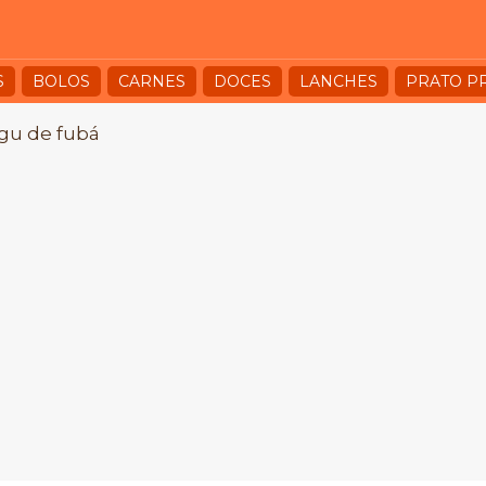
S
BOLOS
CARNES
DOCES
LANCHES
PRATO P
u de fubá