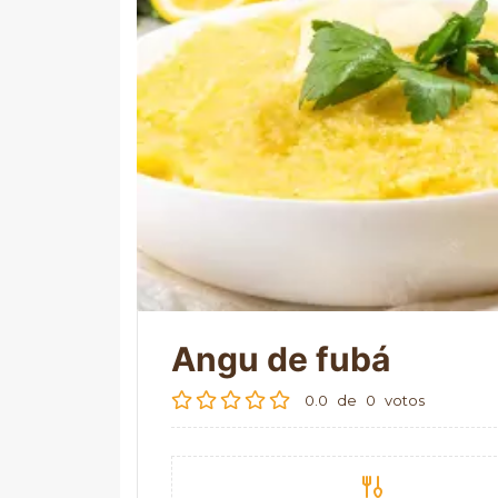
Angu de fubá
0.0
de
0
votos