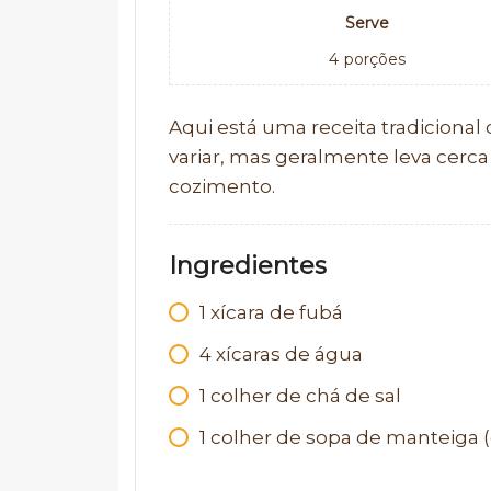
Serve
4
porções
Aqui está uma receita tradiciona
variar, mas geralmente leva cerc
cozimento.
Ingredientes
1
xícara de fubá
4
xícaras de água
1
colher de chá de sal
1
colher de sopa de manteiga (