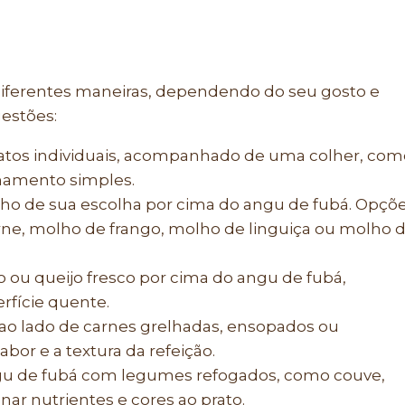
diferentes maneiras, dependendo do seu gosto e
estões:
ratos individuais, acompanhado de uma colher, com
hamento simples.
o de sua escolha por cima do angu de fubá. Opçõ
ne, molho de frango, molho de linguiça ou molho 
do ou queijo fresco por cima do angu de fubá,
rfície quente.
 ao lado de carnes grelhadas, ensopados ou
or e a textura da refeição.
u de fubá com legumes refogados, como couve,
nar nutrientes e cores ao prato.