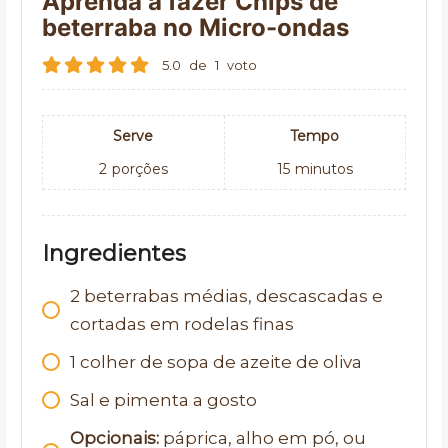
Aprenda a fazer Chips de
beterraba no Micro-ondas
5.0
de
1
voto
Serve
Tempo
2
porções
15
minutos
Ingredientes
2 beterrabas médias, descascadas e
cortadas em rodelas finas
1 colher de sopa de azeite de oliva
Sal e pimenta a gosto
Opcionais:
páprica, alho em pó, ou