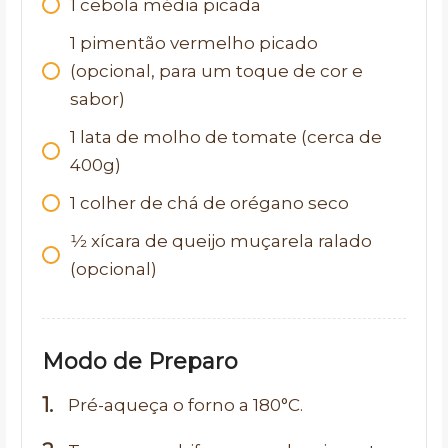
1
cebola média picada
1
pimentão vermelho picado
(opcional, para um toque de cor e
sabor)
1
lata de molho de tomate (cerca de
400g)
1
colher de chá de orégano seco
1⁄2
xícara de queijo muçarela ralado
(opcional)
Modo de Preparo
Pré-aqueça o forno a 180°C.