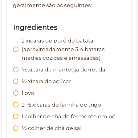
geralmente são os seguintes:
Ingredientes
2
xícaras de purê de batata
(aproximadamente 3-4 batatas
médias cozidas e amassadas)
1⁄2
xícara de manteiga derretida
1⁄2
xícara de açúcar
1
ovo
2 1⁄2
xícaras de farinha de trigo
1
colher de chá de fermento em pó
1⁄2
colher de chá de sal