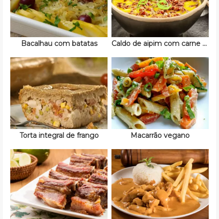
Bacalhau com batatas
Caldo de aipim com carne moída
Torta integral de frango
Macarrão vegano