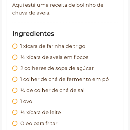
Aqui está uma receita de bolinho de
chuva de aveia.
Ingredientes
1
xícara de farinha de trigo
1⁄2
xícara de aveia em flocos
2
colheres de sopa de açúcar
1
colher de chá de fermento em pó
1⁄4
de colher de chá de sal
1
ovo
1⁄2
xícara de leite
Óleo para fritar