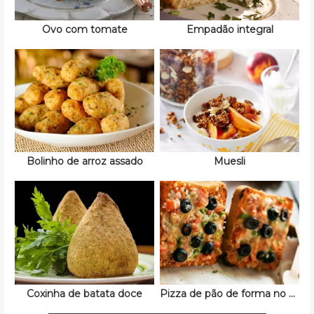
Ovo com tomate
Empadão integral
Bolinho de arroz assado
Muesli
Coxinha de batata doce
Pizza de pão de forma no micro-ondas