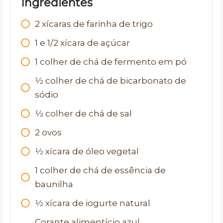
Ingredientes
2
xícaras de farinha de trigo
1
e 1/2 xícara de açúcar
1
colher de chá de fermento em pó
1⁄2
colher de chá de bicarbonato de
sódio
1⁄2
colher de chá de sal
2
ovos
1⁄2
xícara de óleo vegetal
1
colher de chá de essência de
baunilha
1⁄2
xícara de iogurte natural
Corante alimentício azul,