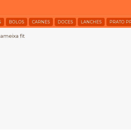
S
BOLOS
CARNES
DOCES
LANCHES
PRATO P
ameixa fit