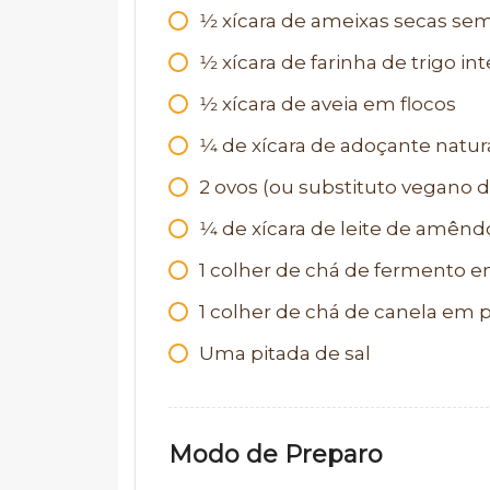
1⁄2
xícara de ameixas secas se
1⁄2
xícara de farinha de trigo int
1⁄2
xícara de aveia em flocos
1⁄4
de xícara de adoçante natu
2
ovos (ou substituto vegano d
1⁄4
de xícara de leite de amêndo
1
colher de chá de fermento 
1
colher de chá de canela em 
Uma pitada de sal
Modo de Preparo