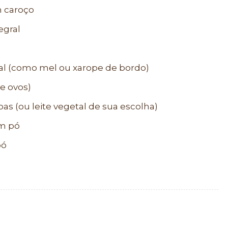
m caroço
egral
ral (como mel ou xarope de bordo)
e ovos)
as (ou leite vegetal de sua escolha)
em pó
pó