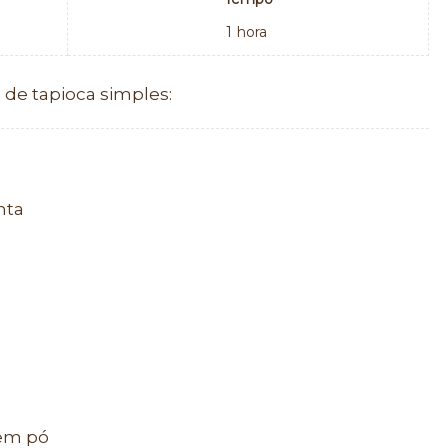
1
hora
 de tapioca simples:
nta
 em pó