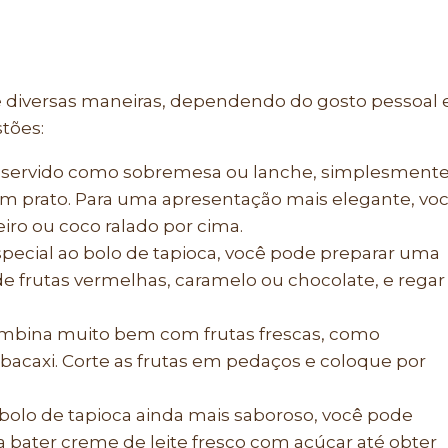
de diversas maneiras, dependendo do gosto pessoal 
tões:
er servido como sobremesa ou lanche, simplesment
um prato. Para uma apresentação mais elegante, vo
eiro ou coco ralado por cima.
pecial ao bolo de tapioca, você pode preparar uma
e frutas vermelhas, caramelo ou chocolate, e regar
combina muito bem com frutas frescas, como
acaxi. Corte as frutas em pedaços e coloque por
o bolo de tapioca ainda mais saboroso, você pode
ta bater creme de leite fresco com açúcar até obter