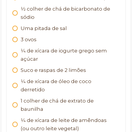
1⁄2
colher de chá de bicarbonato de
sódio
Uma pitada de sal
3
ovos
1⁄4
de xícara de iogurte grego sem
açúcar
Suco e raspas de 2 limões
1⁄4
de xícara de óleo de coco
derretido
1
colher de chá de extrato de
baunilha
1⁄4
de xícara de leite de amêndoas
(ou outro leite vegetal)