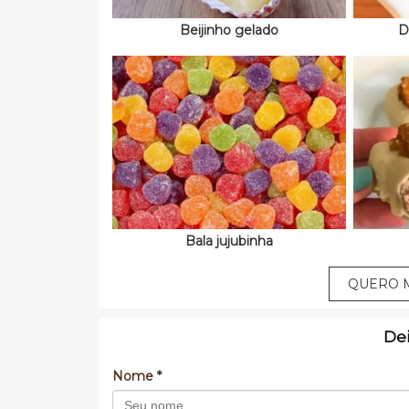
Beijinho gelado
D
Bala jujubinha
QUERO M
De
Nome *