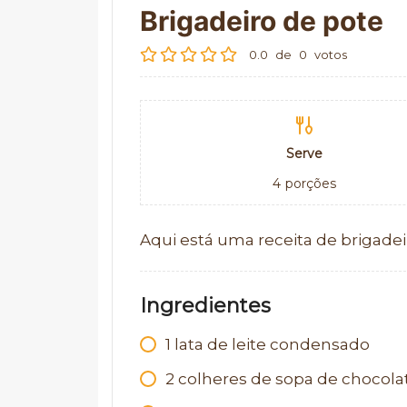
Brigadeiro de pote
0.0
de
0
votos
Serve
4
porções
Aqui está uma receita de brigade
Ingredientes
1
lata de leite condensado
2
colheres de sopa de chocol