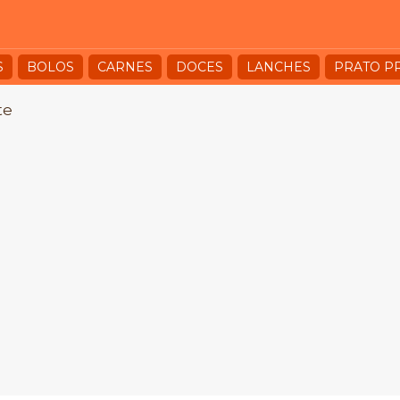
S
BOLOS
CARNES
DOCES
LANCHES
PRATO P
te