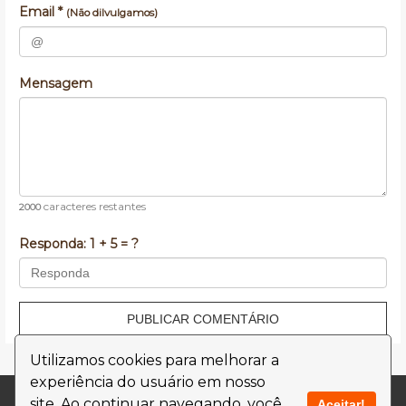
Email *
(Não dilvulgamos)
Mensagem
caracteres restantes
2000
Responda:
1 + 5 = ?
PUBLICAR COMENTÁRIO
Utilizamos cookies para melhorar a
experiência do usuário em nosso
Contato
Termos de Uso
site. Ao continuar navegando, você
Aceitar!