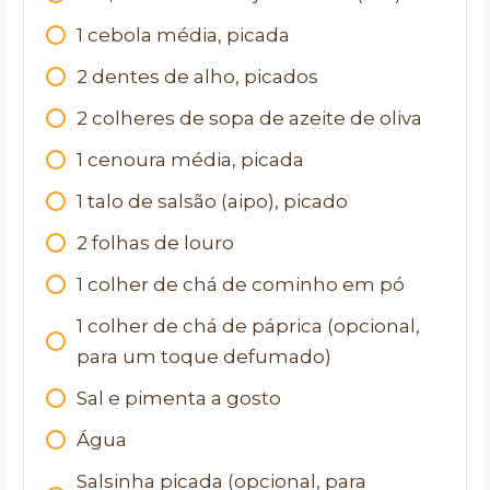
1
cebola média, picada
2
dentes de alho, picados
2
colheres de sopa de azeite de oliva
1
cenoura média, picada
1
talo de salsão (aipo), picado
2
folhas de louro
1
colher de chá de cominho em pó
1
colher de chá de páprica (opcional,
para um toque defumado)
Sal e pimenta a gosto
Água
Salsinha picada (opcional, para