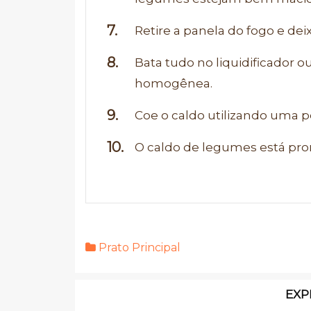
Retire a panela do fogo e dei
Bata tudo no liquidificador o
homogênea.
Coe o caldo utilizando uma pe
O caldo de legumes está pront
Prato Principal
EXP