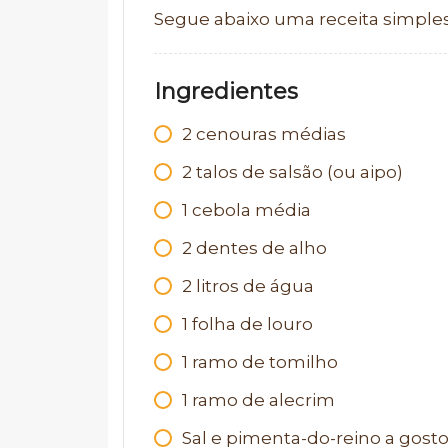
Segue abaixo uma receita simples
Ingredientes
2 cenouras médias
2 talos de salsão (ou aipo)
1 cebola média
2 dentes de alho
2 litros de água
1 folha de louro
1 ramo de tomilho
1 ramo de alecrim
Sal e pimenta-do-reino a gost