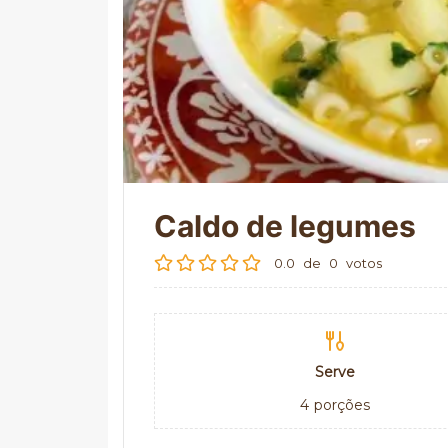
Caldo de legumes
0.0
de
0
votos
Serve
4
porções