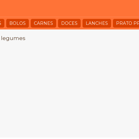
S
BOLOS
CARNES
DOCES
LANCHES
PRATO P
 legumes