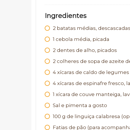
Ingredientes
2
batatas médias, descascada
1
cebola média, picada
2
dentes de alho, picados
2
colheres de sopa de azeite de
4
xícaras de caldo de legumes
4
xícaras de espinafre fresco, 
1
xícara de couve manteiga, lav
Sal e pimenta a gosto
100
g
de linguiça calabresa (o
Fatias de pão (para acompanh