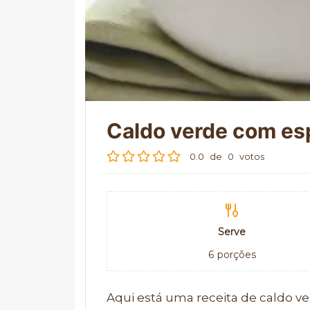
Caldo verde com es
0.0
de
0
votos
Serve
6
porções
Aqui está uma receita de caldo v