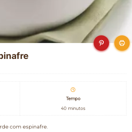
pinafre
Tempo
40
minutos
erde com espinafre.