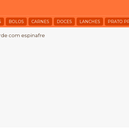
S
BOLOS
CARNES
DOCES
LANCHES
PRATO P
rde com espinafre