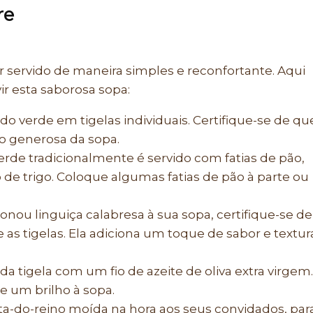
re
 servido de maneira simples e reconfortante. Aqui
r esta saborosa sopa:
ldo verde em tigelas individuais. Certifique-se de qu
o generosa da sopa.
erde tradicionalmente é servido com fatias de pão,
de trigo. Coloque algumas fatias de pão à parte ou
onou linguiça calabresa à sua sopa, certifique-se de
 as tigelas. Ela adiciona um toque de sabor e textur
ada tigela com um fio de azeite de oliva extra virgem.
e um brilho à sopa.
a-do-reino moída na hora aos seus convidados, par