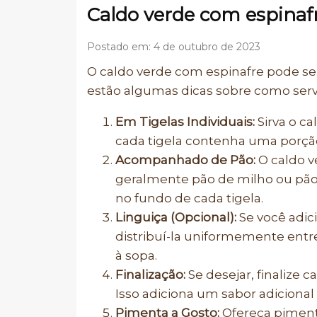
Caldo verde com espinaf
Postado em: 4 de outubro de 2023
O caldo verde com espinafre pode ser
estão algumas dicas sobre como servi
Em Tigelas Individuais:
Sirva o ca
cada tigela contenha uma porçã
Acompanhado de Pão:
O caldo v
geralmente pão de milho ou pão 
no fundo de cada tigela.
Linguiça (Opcional):
Se você adici
distribuí-la uniformemente entre
à sopa.
Finalização:
Se desejar, finalize c
Isso adiciona um sabor adicional 
Pimenta a Gosto:
Ofereça piment