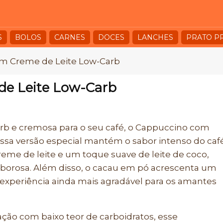
S
BOLOS
CARNES
DOCES
LANCHES
PRATO P
m Creme de Leite Low-Carb
e Leite Low-Carb
arb e cremosa para o seu café, o Cappuccino com
 Essa versão especial mantém o sabor intenso do caf
me de leite e um toque suave de leite de coco,
borosa. Além disso, o cacau em pó acrescenta um
 experiência ainda mais agradável para os amantes
ão com baixo teor de carboidratos, esse