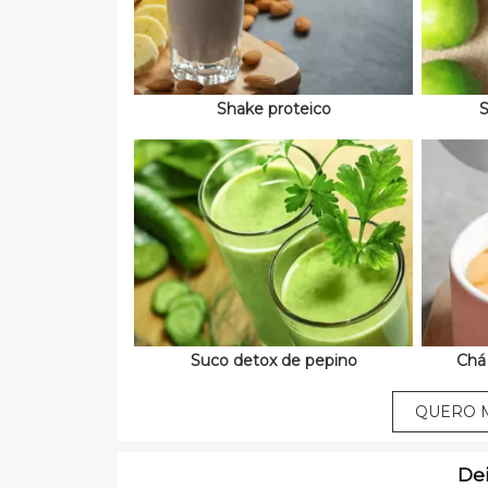
Shake proteico
S
Suco detox de pepino
Chá
QUERO M
De