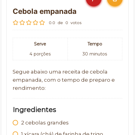
Cebola empanada
0.0
de
0
votos
Serve
Tempo
4
porções
30
minutos
Segue abaixo uma receita de cebola
empanada, com o tempo de preparo e
rendimento:
Ingredientes
2 cebolas grandes
1 xícara (chá) de farinha de trigo