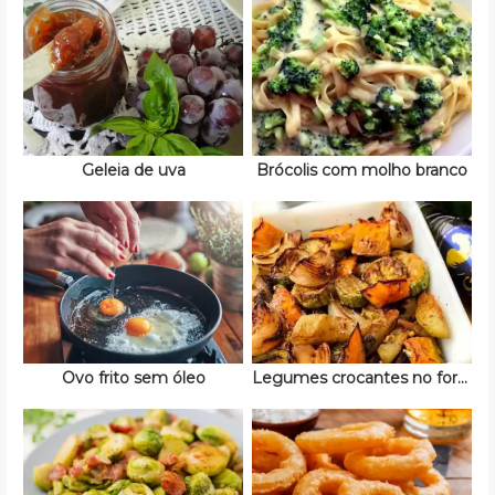
Geleia de uva
Brócolis com molho branco
Ovo frito sem óleo
Legumes crocantes no forno