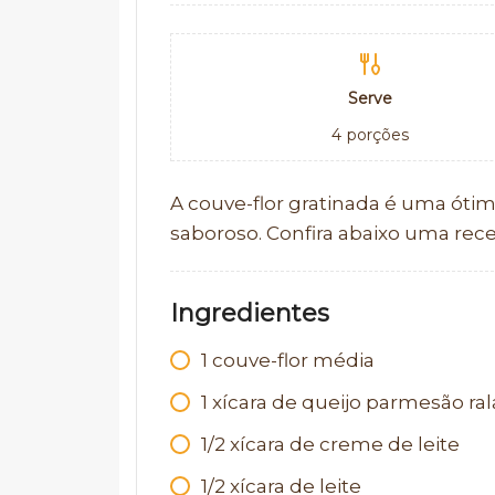
Serve
4
porções
A couve-flor gratinada é uma ót
saboroso. Confira abaixo uma receit
Ingredientes
1 couve-flor média
1 xícara de queijo parmesão ra
1/2 xícara de creme de leite
1/2 xícara de leite