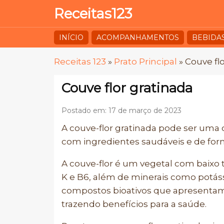
Receitas123
INÍCIO
ACOMPANHAMENTOS
BEBIDA
Receitas 123
»
Prato Principal
»
Couve flo
Couve flor gratinada
Postado em: 17 de março de 2023
A couve-flor gratinada pode ser uma 
com ingredientes saudáveis e de form
A couve-flor é um vegetal com baixo t
K e B6, além de minerais como potássio
compostos bioativos que apresentam 
trazendo benefícios para a saúde.