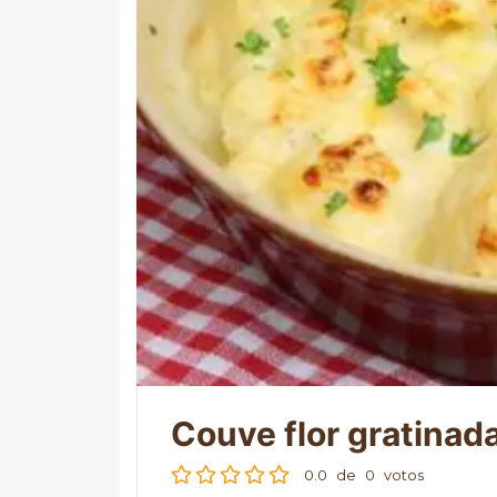
Couve flor gratinad
0.0
de
0
votos