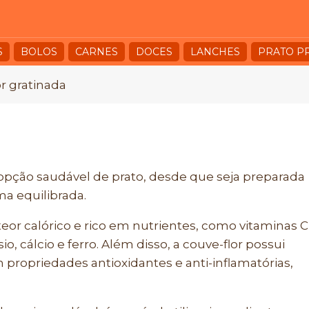
S
BOLOS
CARNES
DOCES
LANCHES
PRATO P
r gratinada
opção saudável de prato, desde que seja preparada
a equilibrada.
eor calórico e rico em nutrientes, como vitaminas C
, cálcio e ferro. Além disso, a couve-flor possui
propriedades antioxidantes e anti-inflamatórias,