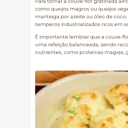
Para tornar a couve-flor gratinada ain
como queijos magros ou queijos vegeta
manteiga por azeite ou óleo de coco,
temperos industrializados ricos em s
É importante lembrar que a couve-f
uma refeição balanceada, sendo re
nutrientes, como proteínas magras, g