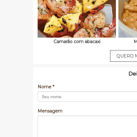
Camarão com abacaxi
M
QUERO M
De
Nome *
Mensagem