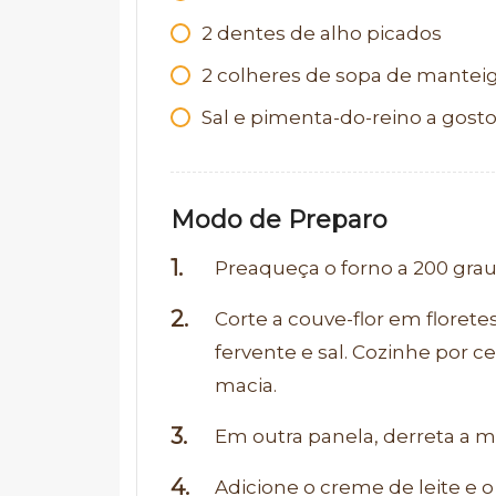
2 dentes de alho picados
2 colheres de sopa de mantei
Sal e pimenta-do-reino a gost
Modo de Preparo
Preaqueça o forno a 200 grau
Corte a couve-flor em flore
fervente e sal. Cozinhe por c
macia.
Em outra panela, derreta a m
Adicione o creme de leite e o