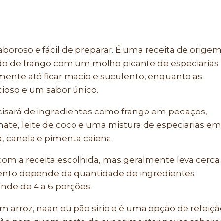
aboroso e fácil de preparar. É uma receita de orige
o de frango com um molho picante de especiarias
amente até ficar macio e suculento, enquanto as
ioso e um sabor único.
recisará de ingredientes como frango em pedaços,
mate, leite de coco e uma mistura de especiarias em
 canela e pimenta caiena.
com a receita escolhida, mas geralmente leva cerca
ento depende da quantidade de ingredientes
ende de 4 a 6 porções.
m arroz, naan ou pão sírio e é uma opção de refeiçã