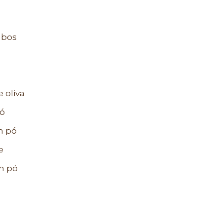
ubos
 oliva
pó
m pó
e
m pó