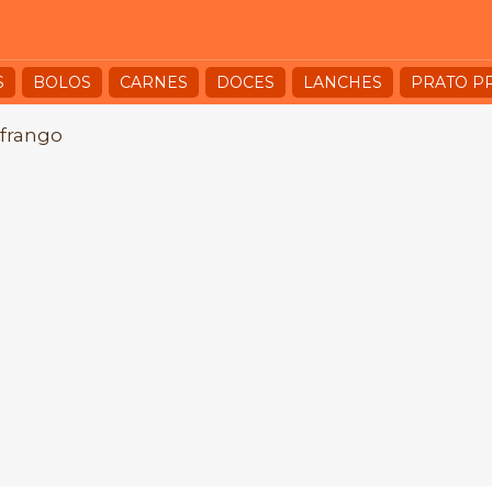
S
BOLOS
CARNES
DOCES
LANCHES
PRATO P
 frango