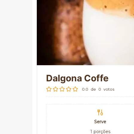
Dalgona Coffe
0.0
de
0
votos
Serve
1
porções