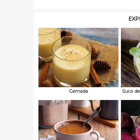
EXP
Gemada
Suco de