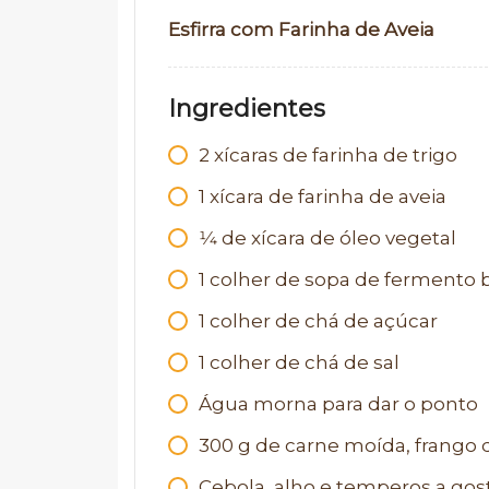
Esfirra com Farinha de Aveia
Ingredientes
2
xícaras de farinha de trigo
1
xícara de farinha de aveia
1⁄4
de xícara de óleo vegetal
1
colher de sopa de fermento b
1
colher de chá de açúcar
1
colher de chá de sal
Água morna para dar o ponto
300
g
de carne moída, frango 
Cebola, alho e temperos a gos