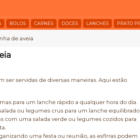
S
BOLOS
CARNES
DOCES
LANCHES
PRATO P
inha de aveia
eia
m ser servidas de diversas maneiras. Aqui estão
timas para um lanche rápido a qualquer hora do dia.
salada ou legumes crus para um lanche equilibrado
as com uma salada verde ou legumes cozidos para
ta.
ganizando uma festa ou reunião, as esfirras podem