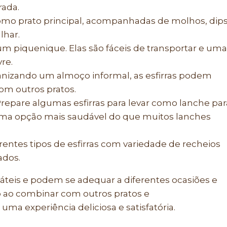
rada.
 como prato principal, acompanhadas de molhos, dip
lhar.
um piquenique. Elas são fáceis de transportar e uma
re.
anizando um almoço informal, as esfirras podem
com outros pratos.
repare algumas esfirras para levar como lanche par
o uma opção mais saudável do que muitos lanches
erentes tipos de esfirras com variedade de recheios
ados.
sáteis e podem se adequar a diferentes ocasiões e
vo ao combinar com outros pratos e
 experiência deliciosa e satisfatória.