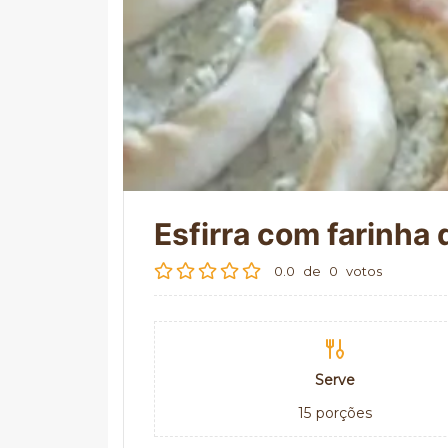
Esfirra com farinha 
0.0
de
0
votos
Serve
15
porções