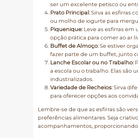
ser um excelente petisco ou ent
Prato Principal:
Sirva as esfirras
ou molho de iogurte para mergu
Piquenique:
Leve as esfirras em 
opção prática para comer ao ar liv
Buffet de Almoço:
Se estiver org
fazer parte de um buffet, junto 
Lanche Escolar ou no Trabalho:
P
a escola ou o trabalho. Elas sã
industrializados.
Variedade de Recheios:
Sirva dif
para oferecer opções aos convid
Lembre-se de que as esfirras são ver
preferências alimentares. Seja criati
acompanhamentos, proporcionando uma