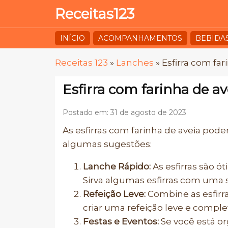
Receitas123
INÍCIO
ACOMPANHAMENTOS
BEBIDA
Receitas 123
»
Lanches
»
Esfirra com far
Esfirra com farinha de av
Postado em: 31 de agosto de 2023
As esfirras com farinha de aveia pode
algumas sugestões:
Lanche Rápido:
As esfirras são ó
Sirva algumas esfirras com uma 
Refeição Leve:
Combine as esfirr
criar uma refeição leve e comple
Festas e Eventos:
Se você está or