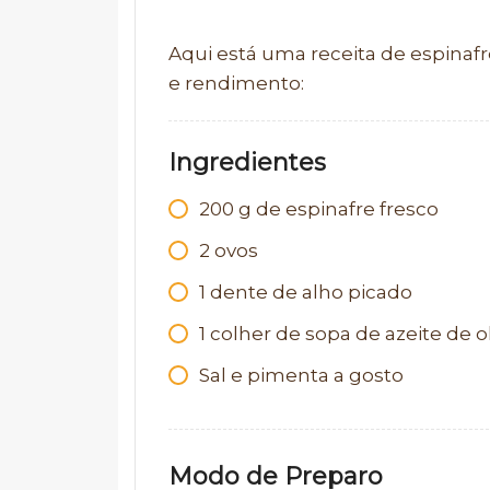
Aqui está uma receita de espina
e rendimento:
Ingredientes
200
g
de espinafre fresco
2
ovos
1
dente de alho picado
1
colher de sopa de azeite de o
Sal e pimenta a gosto
Modo de Preparo