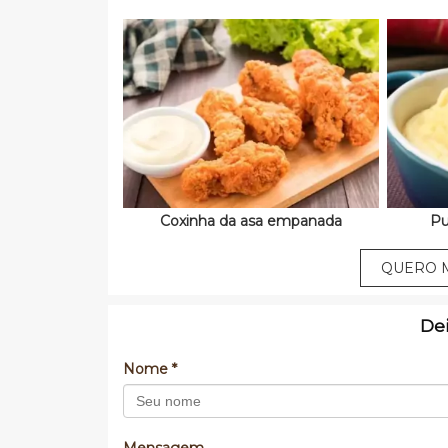
Coxinha da asa empanada
Pu
QUERO M
De
Nome *