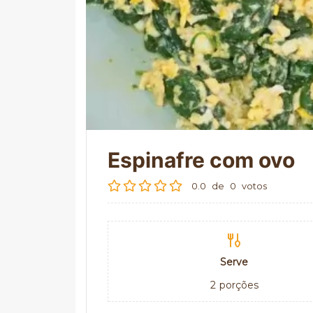
Espinafre com ovo
0.0
de
0
votos
Serve
2
porções