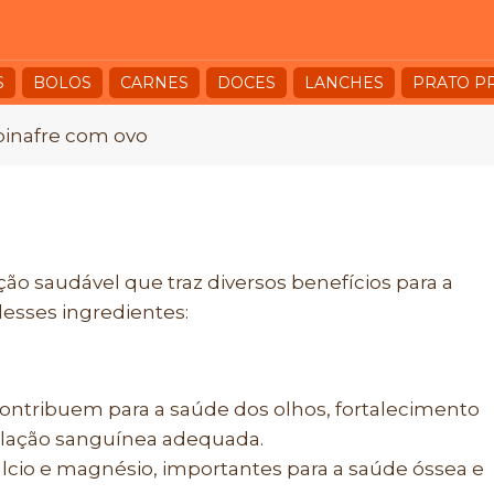
S
BOLOS
CARNES
DOCES
LANCHES
PRATO P
inafre com ovo
o saudável que traz diversos benefícios para a
desses ingredientes:
contribuem para a saúde dos olhos, fortalecimento
ulação sanguínea adequada.
álcio e magnésio, importantes para a saúde óssea e