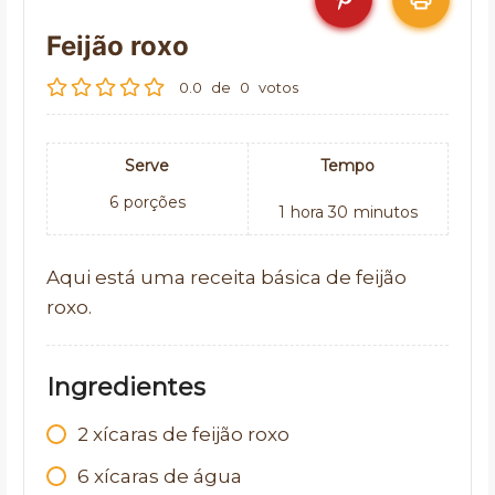
Feijão roxo
0.0
de
0
votos
Serve
Tempo
6
porções
1
hora
30
minutos
Aqui está uma receita básica de feijão
roxo.
Ingredientes
2
xícaras de feijão roxo
6
xícaras de água