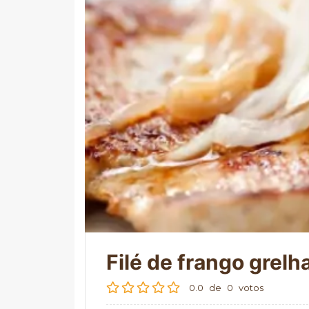
Filé de frango grel
0.0
de
0
votos