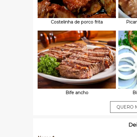
Costelinha de porco frita
Pica
Bife ancho
Bi
QUERO M
De