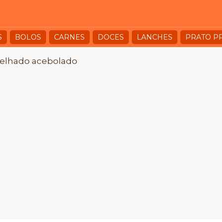
S
BOLOS
CARNES
DOCES
LANCHES
PRATO P
relhado acebolado