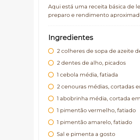
Aqui está uma receita básica de
preparo e rendimento aproximad
Ingredientes
2
colheres de sopa de azeite de
2
dentes de alho, picados
1
cebola média, fatiada
2
cenouras médias, cortadas em
1
abobrinha média, cortada e
1
pimentão vermelho, fatiado
1
pimentão amarelo, fatiado
Sal e pimenta a gosto