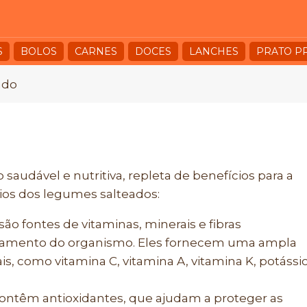
S
BOLOS
CARNES
DOCES
LANCHES
PRATO P
ado
audável e nutritiva, repleta de benefícios para a
ios dos legumes salteados:
ão fontes de vitaminas, minerais e fibras
namento do organismo. Eles fornecem uma ampla
s, como vitamina C, vitamina A, vitamina K, potássio
ontêm antioxidantes, que ajudam a proteger as