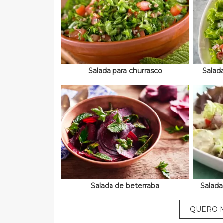
Salada para churrasco
Salad
Salada de beterraba
Salad
QUERO M