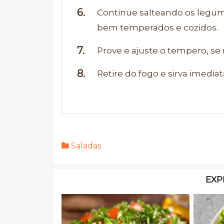
Continue salteando os legu
bem temperados e cozidos.
Prove e ajuste o tempero, se 
Retire do fogo e sirva imedi
Saladas
EXP