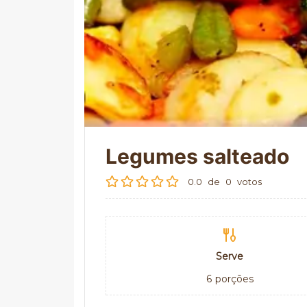
Legumes salteado
0.0
de
0
votos
Serve
6
porções