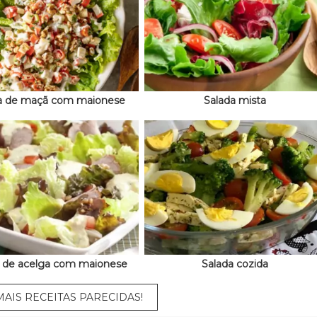
a de maçã com maionese
Salada mista
a de acelga com maionese
Salada cozida
AIS RECEITAS PARECIDAS!