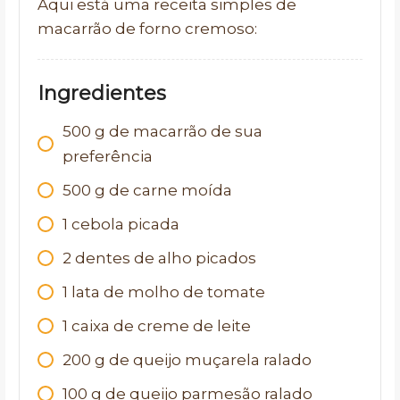
Aqui está uma receita simples de
macarrão de forno cremoso:
Ingredientes
500
g
de macarrão de sua
preferência
500
g
de carne moída
1
cebola picada
2
dentes de alho picados
1
lata de molho de tomate
1
caixa de creme de leite
200
g
de queijo muçarela ralado
100
g
de queijo parmesão ralado