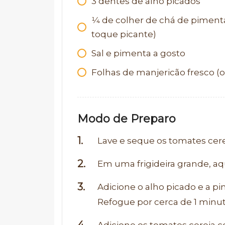
3
dentes de alho picados
1⁄4
de colher de chá de piment
toque picante)
Sal e pimenta a gosto
Folhas de manjericão fresco (o
Modo de Preparo
Lave e seque os tomates cere
Em uma frigideira grande, aq
Adicione o alho picado e a p
Refogue por cerca de 1 minut
Adicione os tomates cereja c