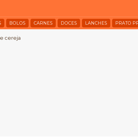
S
BOLOS
CARNES
DOCES
LANCHES
PRATO P
e cereja