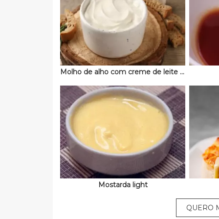
Molho de alho com creme de leite e maionese
Mostarda light
QUERO M