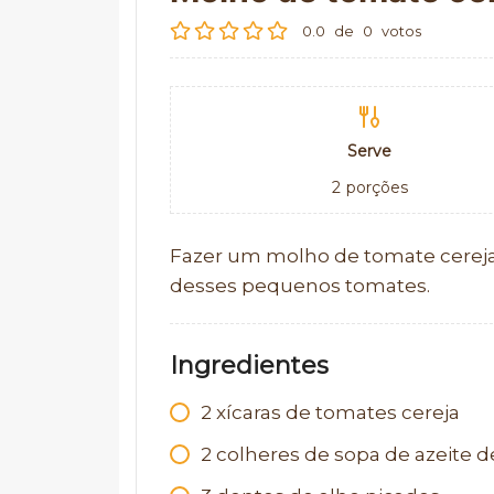
0.0
de
0
votos
Serve
2
porções
Fazer um molho de tomate cereja
desses pequenos tomates.
Ingredientes
2
xícaras de tomates cereja
2
colheres de sopa de azeite de