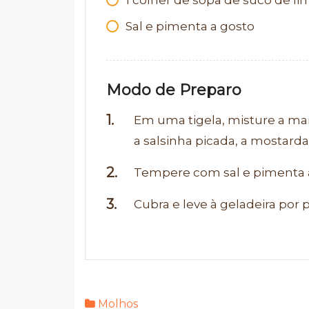
1 colher de sopa de suco de li
Sal e pimenta a gosto
Modo de Preparo
Em uma tigela, misture a mai
a salsinha picada, a mostarda
Tempere com sal e pimenta 
Cubra e leve à geladeira por 
Molhos