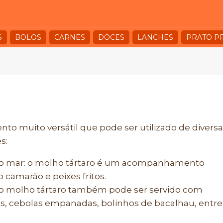
S
BOLOS
CARNES
DOCES
LANCHES
PRATO P
 muito versátil que pode ser utilizado de diversa
s:
o mar: o molho tártaro é um acompanhamento
 camarão e peixes fritos.
o molho tártaro também pode ser servido com
itas, cebolas empanadas, bolinhos de bacalhau, entre