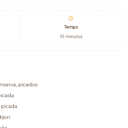
Tempo
10
minutos
nserva, picados
picada
 picada
dijon