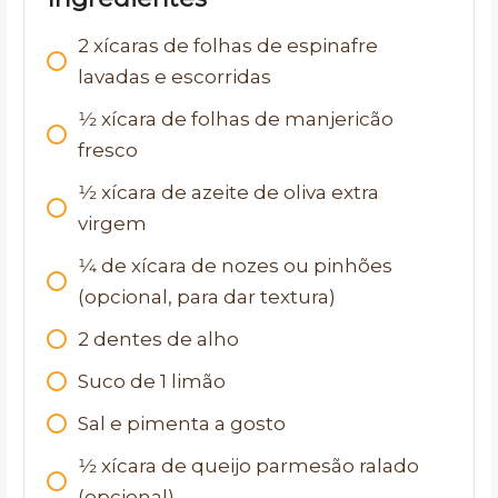
2
xícaras de folhas de espinafre
lavadas e escorridas
1⁄2
xícara de folhas de manjericão
fresco
1⁄2
xícara de azeite de oliva extra
virgem
1⁄4
de xícara de nozes ou pinhões
(opcional, para dar textura)
2
dentes de alho
Suco de 1 limão
Sal e pimenta a gosto
1⁄2
xícara de queijo parmesão ralado
(opcional)