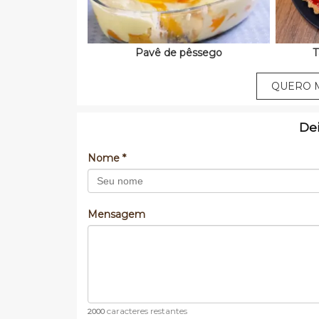
Pavê de pêssego
T
QUERO M
De
Nome *
Mensagem
caracteres restantes
2000