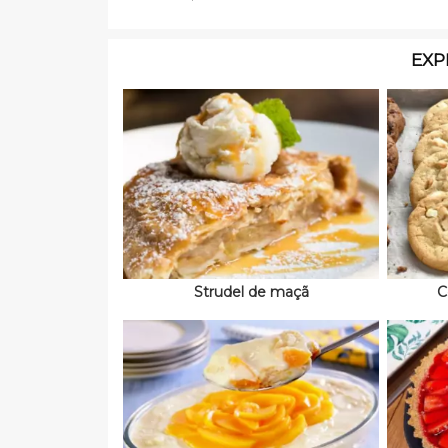
EXP
Strudel de maçã
C