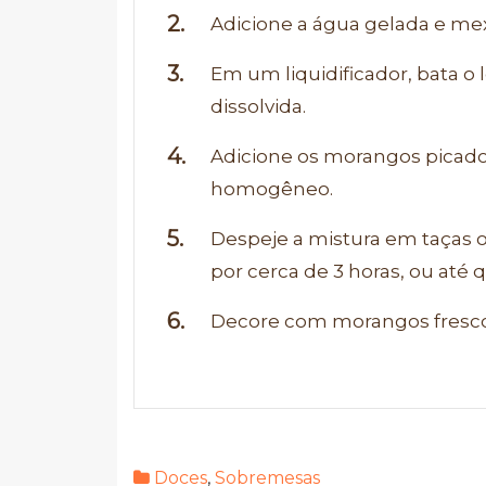
Adicione a água gelada e m
Em um liquidificador, bata o 
dissolvida.
Adicione os morangos picado
homogêneo.
Despeje a mistura em taças o
por cerca de 3 horas, ou até q
Decore com morangos frescos
Doces
,
Sobremesas