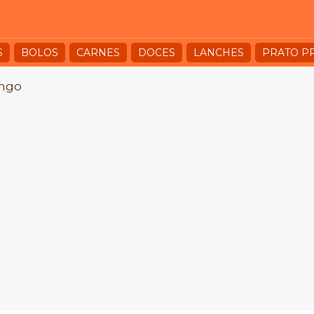
S
BOLOS
CARNES
DOCES
LANCHES
PRATO P
ngo