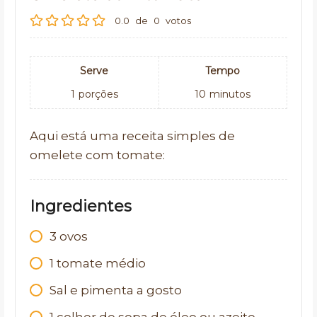
0.0
de
0
votos
Serve
Tempo
1
porções
10
minutos
Aqui está uma receita simples de
omelete com tomate:
Ingredientes
3
ovos
1
tomate médio
Sal e pimenta a gosto
1
colher de sopa de óleo ou azeite