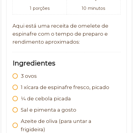
1
porções
10
minutos
Aqui está uma receita de omelete de
espinafre com o tempo de preparo e
rendimento aproximados:
Ingredientes
3
ovos
1
xícara de espinafre fresco, picado
1⁄4
de cebola picada
Sal e pimenta a gosto
Azeite de oliva (para untar a
frigideira)