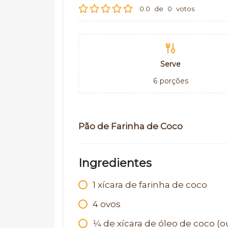
0.0
de
0
votos
Serve
6
porções
Pão de Farinha de Coco
Ingredientes
1
xícara de farinha de coco
4
ovos
1⁄4
de xícara de óleo de coco (o