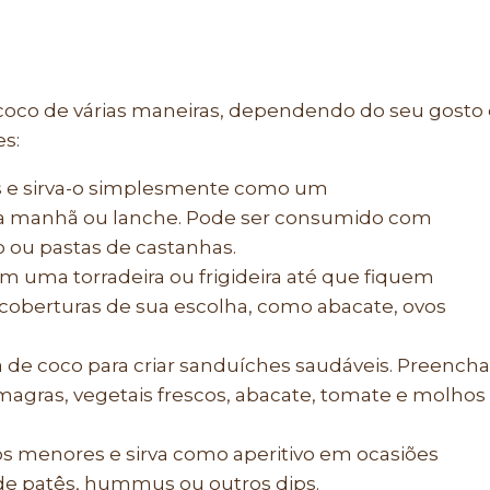
 coco de várias maneiras, dependendo do seu gosto
s:
as e sirva-o simplesmente como um
a manhã ou lanche. Pode ser consumido com
o ou pastas de castanhas.
em uma torradeira ou frigideira até que fiquem
 coberturas de sua escolha, como abacate, ovos
a de coco para criar sanduíches saudáveis. Preencha
agras, vegetais frescos, abacate, tomate e molhos
s menores e sirva como aperitivo em ocasiões
de patês, hummus ou outros dips.