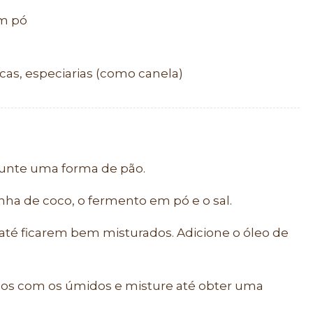
em pó
cas, especiarias (como canela)
 unte uma forma de pão.
nha de coco, o fermento em pó e o sal.
s até ficarem bem misturados. Adicione o óleo de
cos com os úmidos e misture até obter uma