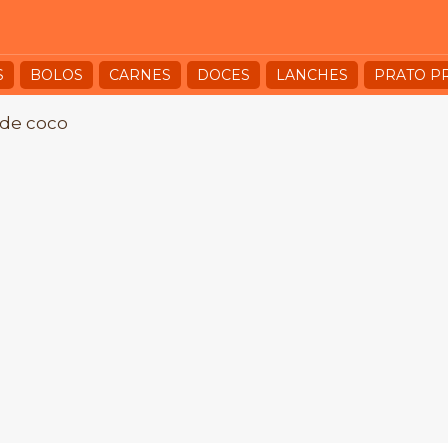
S
BOLOS
CARNES
DOCES
LANCHES
PRATO P
 de coco