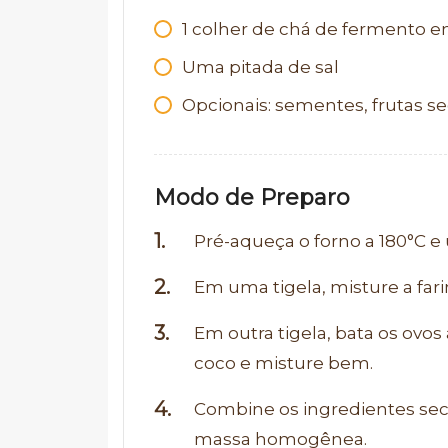
1
colher de chá de fermento 
Uma pitada de sal
Opcionais: sementes, frutas se
Modo de Preparo
Pré-aqueça o forno a 180°C e
Em uma tigela, misture a fari
Em outra tigela, bata os ovo
coco e misture bem.
Combine os ingredientes se
massa homogênea.