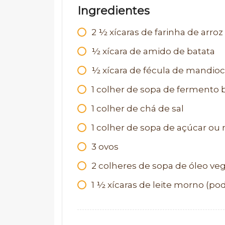
Ingredientes
2
½ xícaras de farinha de arroz
½ xícara de amido de batata
½ xícara de fécula de mandioc
1
colher de sopa de fermento b
1
colher de chá de sal
1
colher de sopa de açúcar ou
3
ovos
2
colheres de sopa de óleo veg
1
½ xícaras de leite morno (pod