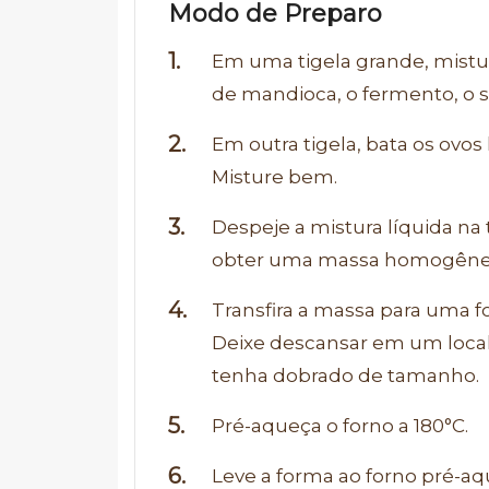
Modo de Preparo
Em uma tigela grande, misture
de mandioca, o fermento, o sa
Em outra tigela, bata os ovos
Misture bem.
Despeje a mistura líquida na
obter uma massa homogênea
Transfira a massa para uma 
Deixe descansar em um local
tenha dobrado de tamanho.
Pré-aqueça o forno a 180°C.
Leve a forma ao forno pré-a