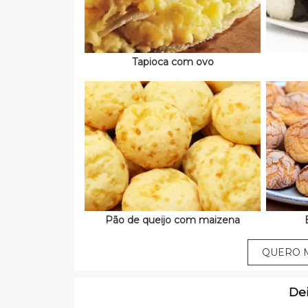
Tapioca com ovo
Pão de queijo com maizena
QUERO M
De