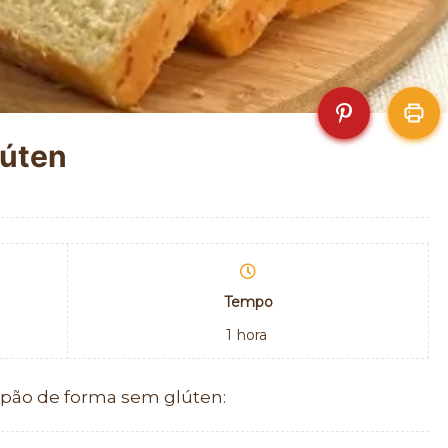
lúten
Tempo
1
hora
 pão de forma sem glúten: