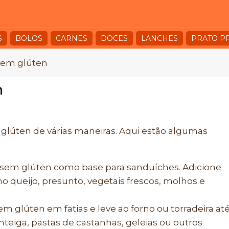
S
BOLOS
CARNES
DOCES
LANCHES
PRATO P
sem glúten
n
glúten de várias maneiras. Aqui estão algumas
 sem glúten como base para sanduíches. Adicione
o queijo, presunto, vegetais frescos, molhos e
em glúten em fatias e leve ao forno ou torradeira at
teiga, pastas de castanhas, geleias ou outros