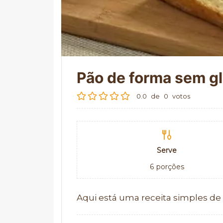
Pão de forma sem g
0.0
de
0
votos
Serve
6
porções
Aqui está uma receita simples de