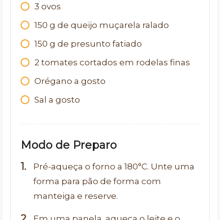
3
ovos
150
g
de queijo muçarela ralado
150
g
de presunto fatiado
2
tomates cortados em rodelas finas
Orégano a gosto
Sal a gosto
Modo de Preparo
Pré-aqueça o forno a 180°C. Unte uma
forma para pão de forma com
manteiga e reserve.
Em uma panela, aqueça o leite e o