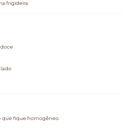
 frigideira.
o doce
alado
té que fique homogêneo.