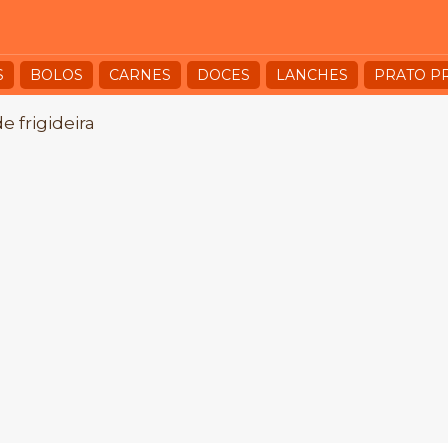
S
BOLOS
CARNES
DOCES
LANCHES
PRATO P
e frigideira