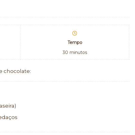
Tempo
30
minutos
e chocolate:
aseira)
edaços