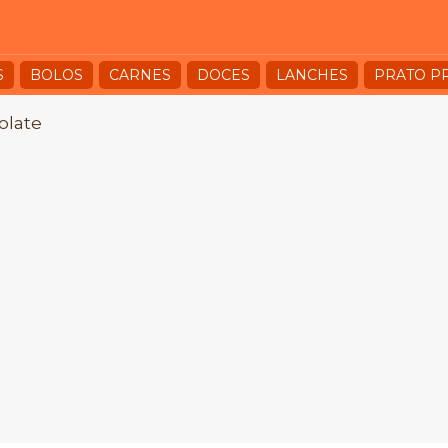
S
BOLOS
CARNES
DOCES
LANCHES
PRATO P
olate