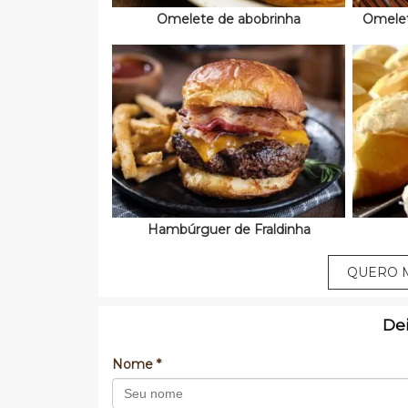
Omelete de abobrinha
Omelet
Hambúrguer de Fraldinha
QUERO M
De
Nome *