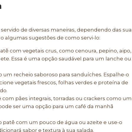
a
 servido de diversas maneiras, dependendo das sua
tão algumas sugestões de como servi-lo:
patê com vegetais crus, como cenoura, pepino, aipo,
nete. Essa é uma opção saudável para um lanche ou
 um recheio saboroso para sanduíches. Espalhe-o
cione vegetais frescos, folhas verdes e proteína de
do.
ê com pães integrais, torradas ou crackers como um
 pode ser uma opção para um café da manhã
o patê com um pouco de água ou azeite e use-o
cionará sabor e textura à sua salada.