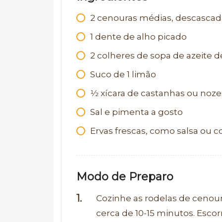
2
cenouras médias, descascad
1
dente de alho picado
2
colheres de sopa de azeite de
Suco de 1 limão
1⁄2
xícara de castanhas ou noz
Sal e pimenta a gosto
Ervas frescas, como salsa ou c
Modo de Preparo
Cozinhe as rodelas de cenou
cerca de 10-15 minutos. Escorr