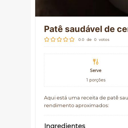
Patê saudável de c
0.0
de
0
votos
Serve
1
porções
Aqui está uma receita de patê sa
rendimento aproximados:
Ingredientes