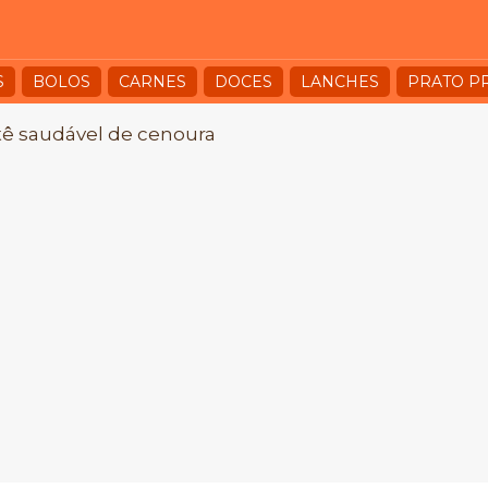
S
BOLOS
CARNES
DOCES
LANCHES
PRATO P
ê saudável de cenoura