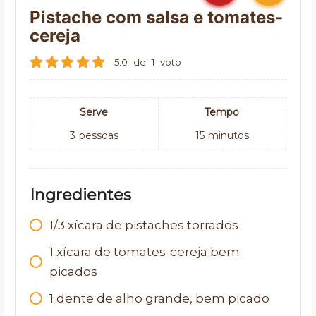
Pistache com salsa e tomates-
cereja
5.0
de
1
voto
Serve
Tempo
3
pessoas
15
minutos
Ingredientes
1/3 xícara de pistaches torrados
1 xícara de tomates-cereja bem
picados
1 dente de alho grande, bem picado