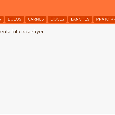
S
BOLOS
CARNES
DOCES
LANCHES
PRATO P
enta frita na airfryer