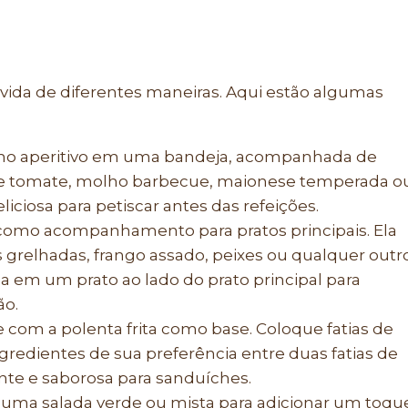
servida de diferentes maneiras. Aqui estão algumas
a como aperitivo em uma bandeja, acompanhada de
e tomate, molho barbecue, maionese temperada o
iciosa para petiscar antes das refeições.
ta como acompanhamento para pratos principais. Ela
relhadas, frango assado, peixes ou qualquer outr
-a em um prato ao lado do prato principal para
ão.
om a polenta frita como base. Coloque fatias de
ngredientes de sua preferência entre duas fatias de
ente e saborosa para sanduíches.
bre uma salada verde ou mista para adicionar um toqu