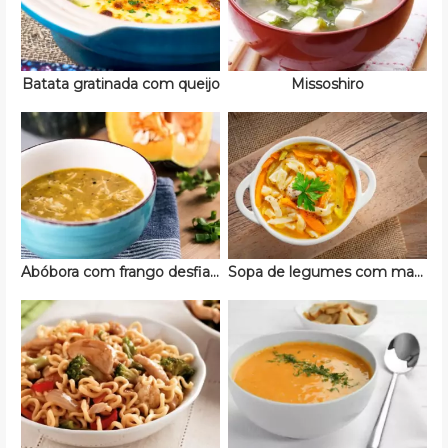
Batata gratinada com queijo
Missoshiro
Abóbora com frango desfiado
Sopa de legumes com macarrão e frango