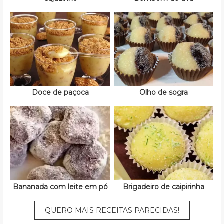
Doce de paçoca
Olho de sogra
Bananada com leite em pó
Brigadeiro de caipirinha
QUERO MAIS RECEITAS PARECIDAS!