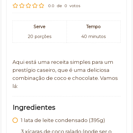
0.0
de
0
votos
Serve
Tempo
20
porções
40
minutos
Aqui está uma receita simples para um
prestígio caseiro, que é uma deliciosa
combinação de coco e chocolate. Vamos
lá:
Ingredientes
1
lata de leite condensado (395g)
3
xícaras de coco ralado (pode ser o