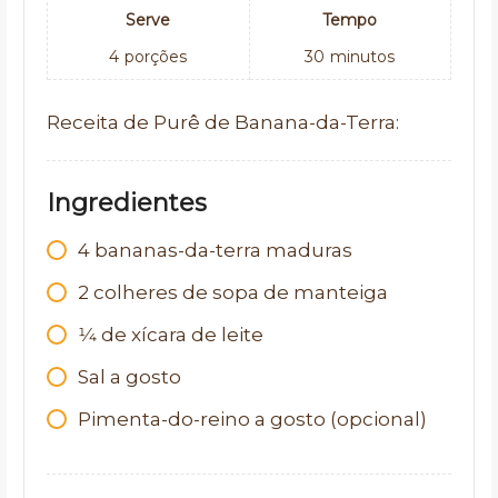
Serve
Tempo
4
porções
30
minutos
Receita de Purê de Banana-da-Terra:
Ingredientes
4
bananas-da-terra maduras
2
colheres de sopa de manteiga
1⁄4
de xícara de leite
Sal a gosto
Pimenta-do-reino a gosto (opcional)