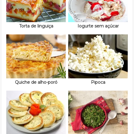
Torta de linguiça
Iogurte sem açúcar
Quiche de alho-poró
Pipoca