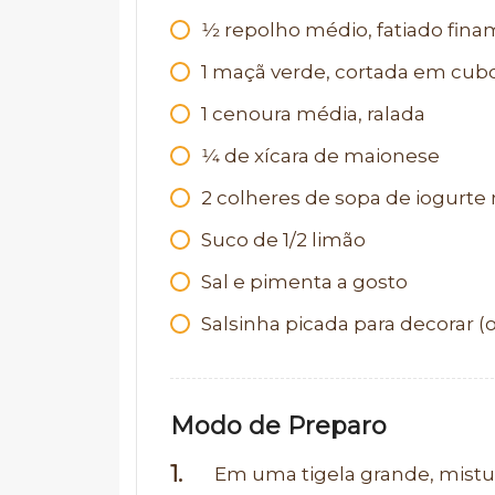
1⁄2
repolho médio, fatiado fin
1
maçã verde, cortada em cub
1
cenoura média, ralada
1⁄4
de xícara de maionese
2
colheres de sopa de iogurte 
Suco de 1/2 limão
Sal e pimenta a gosto
Salsinha picada para decorar (
Modo de Preparo
Em uma tigela grande, mistur