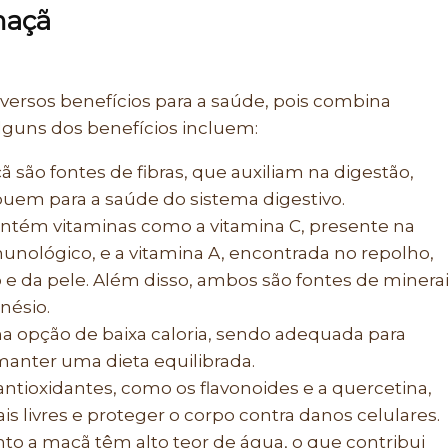
maçã
versos benefícios para a saúde, pois combina
Alguns dos benefícios incluem:
ã são fontes de fibras, que auxiliam na digestão,
uem para a saúde do sistema digestivo.
contém vitaminas como a vitamina C, presente na
unológico, e a vitamina A, encontrada no repolho,
 e da pele. Além disso, ambos são fontes de minera
nésio.
uma opção de baixa caloria, sendo adequada para
anter uma dieta equilibrada.
antioxidantes, como os flavonoides e a quercetina,
s livres e proteger o corpo contra danos celulares.
to a maçã têm alto teor de água, o que contribui