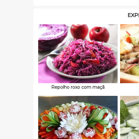
EXP
Repolho roxo com maçã