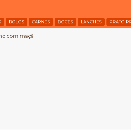
S
BOLOS
CARNES
DOCES
LANCHES
PRATO P
lho com maçã