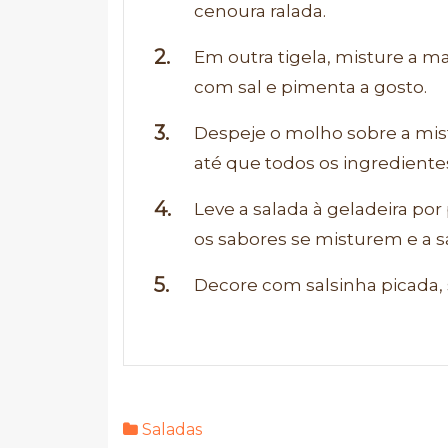
cenoura ralada.
Em outra tigela, misture a m
com sal e pimenta a gosto.
Despeje o molho sobre a mis
até que todos os ingredient
Leve a salada à geladeira po
os sabores se misturem e a s
Decore com salsinha picada, s
Saladas