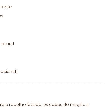
amente
os
natural
opcional)
e o repolho fatiado, os cubos de maçã e a