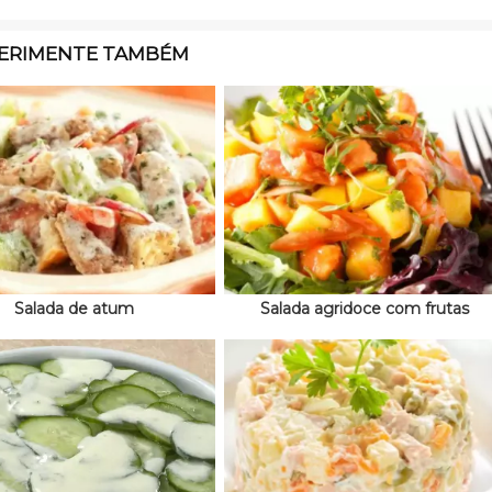
ERIMENTE TAMBÉM
Salada de atum
Salada agridoce com frutas