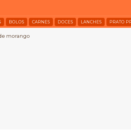
S
BOLOS
CARNES
DOCES
LANCHES
PRATO P
de morango