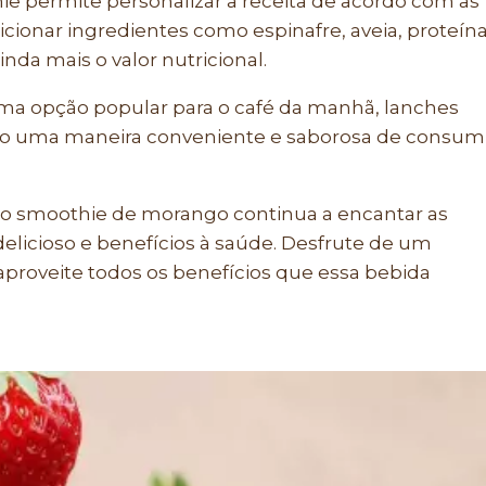
hie permite personalizar a receita de acordo com as
dicionar ingredientes como espinafre, aveia, proteín
da mais o valor nutricional.
a opção popular para o café da manhã, lanches
ndo uma maneira conveniente e saborosa de consum
o smoothie de morango continua a encantar as
delicioso e benefícios à saúde. Desfrute de um
proveite todos os benefícios que essa bebida