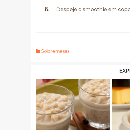
Despeje o smoothie em copos
Sobremesas
EXP