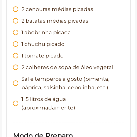
2
cenouras médias picadas
2
batatas médias picadas
1
abobrinha picada
1
chuchu picado
1
tomate picado
2
colheres de sopa de óleo vegetal
Sal e temperos a gosto (pimenta,
páprica, salsinha, cebolinha, etc.)
1
,5 litros de água
(aproximadamente)
Modo de Preparo