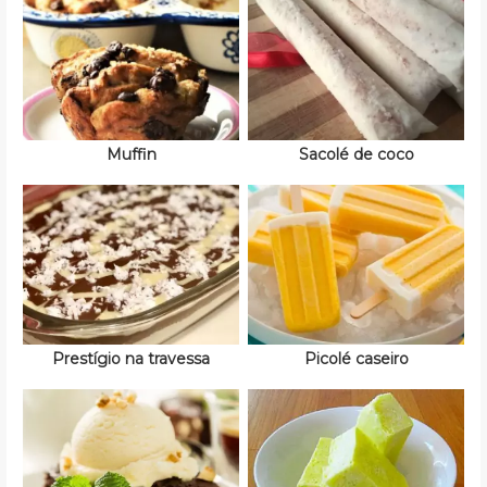
Muffin
Sacolé de coco
Prestígio na travessa
Picolé caseiro