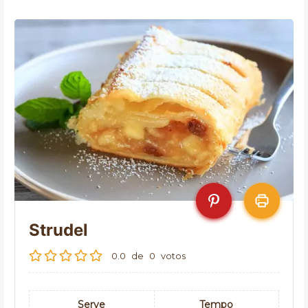
Strudel
0.0
de
0
votos
Serve
Tempo